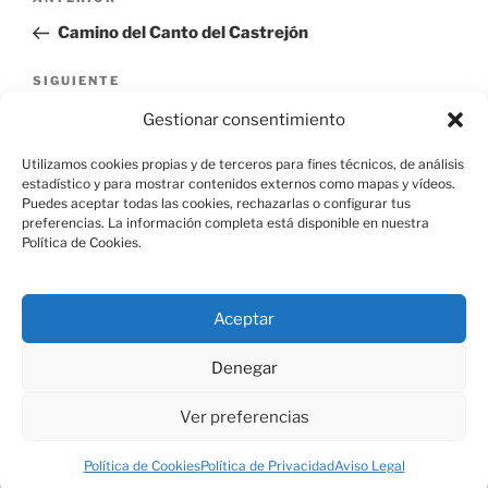
Entrada
de
anterior:
Camino del Canto del Castrejón
entradas
Siguiente
SIGUIENTE
entrada
Iglesia de San Bernabé
Gestionar consentimiento
Utilizamos cookies propias y de terceros para fines técnicos, de análisis
estadístico y para mostrar contenidos externos como mapas y vídeos.
Puedes aceptar todas las cookies, rechazarlas o configurar tus
preferencias. La información completa está disponible en nuestra
Política de Cookies.
Aviso Legal
Aceptar
Política de Cookies
Denegar
Ver preferencias
Política de Privacidad
Funciona gracias a WordPress
Política de Cookies
Política de Privacidad
Aviso Legal