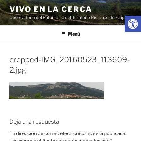
Saltar
VIVO EN LA CERCA
al
Abrir
Observatorio del Patrimonio del Territorio Histórico de Felipe II
contenido
Menú
cropped-IMG_20160523_113609-
2.jpg
Deja una respuesta
Tu dirección de correo electrónico no será publicada.