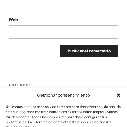
Web
Navegación
Entrada
ANTERIOR
de
anterior:
cropped-IMG_20160523_113609-2.jpg
Gestionar consentimiento
entradas
Utilizamos cookies propias y de terceros para fines técnicos, de análisis
estadístico y para mostrar contenidos externos como mapas y vídeos.
Puedes aceptar todas las cookies, rechazarlas o configurar tus
preferencias. La información completa está disponible en nuestra