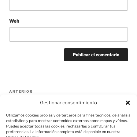
Web
Navegación
Entrada
ANTERIOR
de
anterior:
cropped-IMG_20160523_113609-3.jpg
Gestionar consentimiento
entradas
Utilizamos cookies propias y de terceros para fines técnicos, de análisis
estadístico y para mostrar contenidos externos como mapas y vídeos.
Puedes aceptar todas las cookies, rechazarlas o configurar tus
preferencias. La información completa está disponible en nuestra