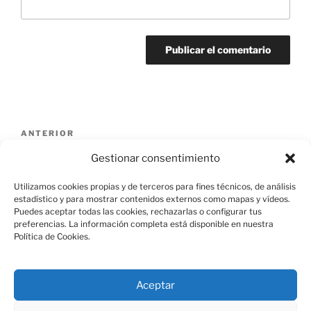
Navegación
Entrada
ANTERIOR
de
anterior:
cropped-IMG_20161107_121950-4.jpg
Gestionar consentimiento
entradas
Utilizamos cookies propias y de terceros para fines técnicos, de análisis
estadístico y para mostrar contenidos externos como mapas y vídeos.
Puedes aceptar todas las cookies, rechazarlas o configurar tus
preferencias. La información completa está disponible en nuestra
Política de Cookies.
Aviso Legal
Aceptar
Política de Cookies