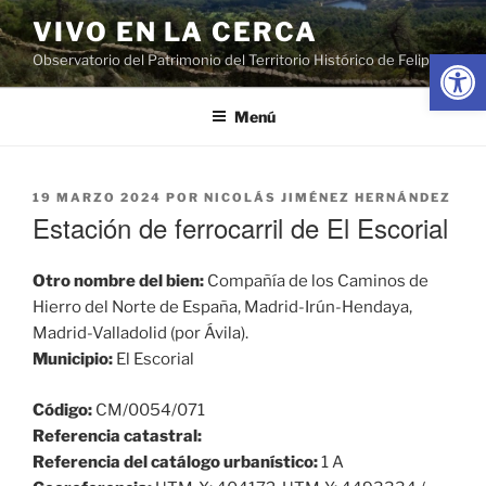
Saltar
VIVO EN LA CERCA
al
Abrir
Observatorio del Patrimonio del Territorio Histórico de Felipe II
contenido
Menú
PUBLICADO
19 MARZO 2024
POR
NICOLÁS JIMÉNEZ HERNÁNDEZ
EL
Estación de ferrocarril de El Escorial
Otro nombre del bien:
Compañía de los Caminos de
Hierro del Norte de España, Madrid-Irún-Hendaya,
Madrid-Valladolid (por Ávila).
Municipio:
El Escorial
Código:
CM/0054/071
Referencia catastral:
Referencia del catálogo urbanístico:
1 A