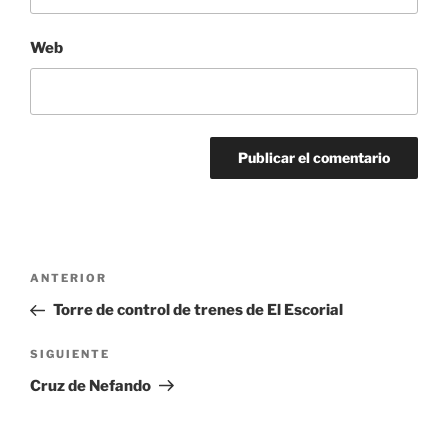
Web
Navegación
Entrada
ANTERIOR
de
anterior:
Torre de control de trenes de El Escorial
entradas
Siguiente
SIGUIENTE
entrada
Cruz de Nefando