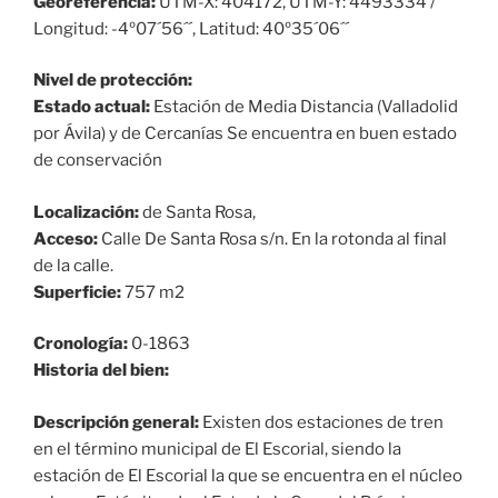
Georeferencia:
UTM-X: 404172, UTM-Y: 4493334 /
Longitud: -4º07´56´´, Latitud: 40º35´06´´
Nivel de protección:
Estado actual:
Estación de Media Distancia (Valladolid
por Ávila) y de Cercanías Se encuentra en buen estado
de conservación
Localización:
de Santa Rosa,
Acceso:
Calle De Santa Rosa s/n. En la rotonda al final
de la calle.
Superficie:
757 m2
Cronología:
0-1863
Historia del bien:
Descripción general:
Existen dos estaciones de tren
en el término municipal de El Escorial, siendo la
estación de El Escorial la que se encuentra en el núcleo