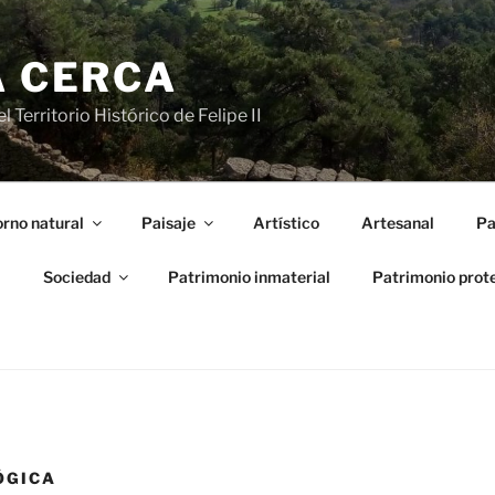
A CERCA
 Territorio Histórico de Felipe II
rno natural
Paisaje
Artístico
Artesanal
Pa
l
Sociedad
Patrimonio inmaterial
Patrimonio prot
ÓGICA