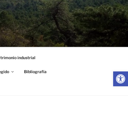
trimonio industrial
Abrir
egido
Bibliografía