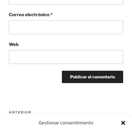
Correo electrónico
*
Web
Navegación
Entrada
ANTERIOR
de
anterior:
IMG_20170511_195329
Gestionar consentimiento
entradas