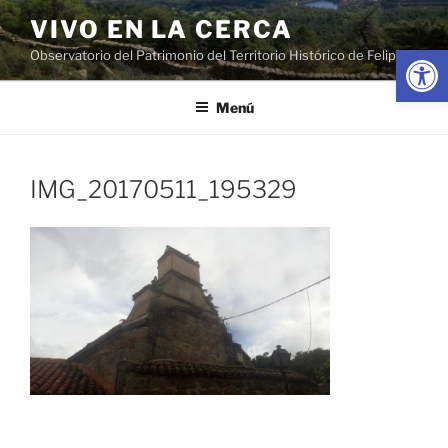
Saltar
VIVO EN LA CERCA
al
Abrir
Observatorio del Patrimonio del Territorio Histórico de Felipe II
contenido
Menú
IMG_20170511_195329