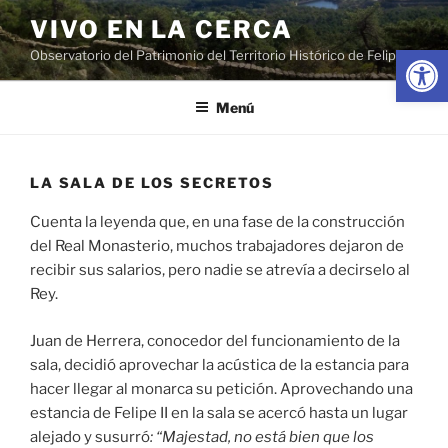
Saltar
VIVO EN LA CERCA
al
Abrir
Observatorio del Patrimonio del Territorio Histórico de Felipe II
contenido
Menú
LA SALA DE LOS SECRETOS
Cuenta la leyenda que, en una fase de la construcción
del Real Monasterio, muchos trabajadores dejaron de
recibir sus salarios, pero nadie se atrevía a decirselo al
Rey.
Juan de Herrera, conocedor del funcionamiento de la
sala, decidió aprovechar la acústica de la estancia para
hacer llegar al monarca su petición. Aprovechando una
estancia de Felipe II en la sala se acercó hasta un lugar
alejado y susurró
: “Majestad, no está bien que los