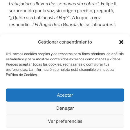
trabajadores lleven dos semanas sin cobrar”.
Felipe II,
sorprendido por la voz, sin origen preciso, preguntó,
“¿Quién osa hablar así al Rey?”
. A lo que la voz
respondió…“
El Ángel de la Guarda de los laborantes”
.
Este hecho hizo que el rey abonara todo los pagos
Gestionar consentimiento
pendientes y volviera a demorarse a la hora de pagar.
Utilizamos cookies propias y de terceros para fines técnicos, de análisis
estadístico y para mostrar contenidos externos como mapas y vídeos.
Puedes aceptar todas las cookies, rechazarlas o configurar tus
preferencias. La información completa está disponible en nuestra
Política de Cookies.
Aviso Legal
Aceptar
Política de Cookies
Denegar
Ver preferencias
Política de Privacidad
Funciona gracias a WordPress