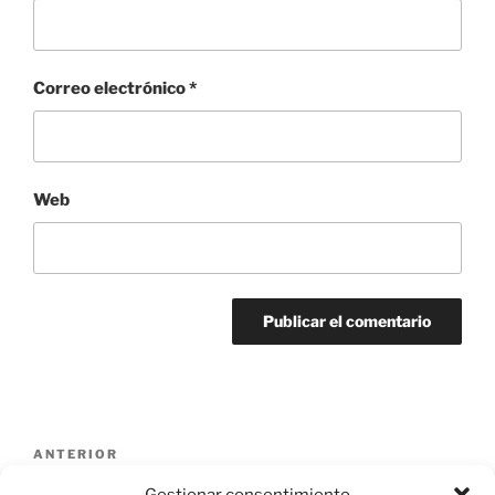
Correo electrónico
*
Web
Navegación
Entrada
ANTERIOR
de
anterior:
monasterio-cupula