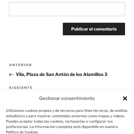
Navegación
Entrada
ANTERIOR
de
anterior:
Vila, Plaza de San Antón de los Alamillos 3
entradas
Siguiente
SIGUIENTE
entrada
Edificación Residencial, Calle Las Pozas 26
Gestionar consentimiento
Utilizamos cookies propias y de terceros para fines técnicos, de análisis
estadístico y para mostrar contenidos externos como mapas y vídeos.
Puedes aceptar todas las cookies, rechazarlas o configurar tus
preferencias. La información completa está disponible en nuestra
Política de Cookies.