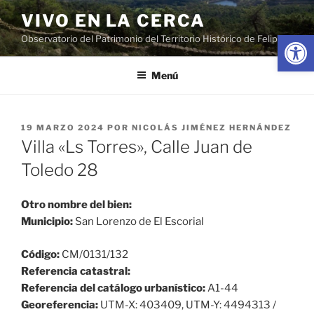
Saltar
VIVO EN LA CERCA
al
Abrir
Observatorio del Patrimonio del Territorio Histórico de Felipe II
contenido
Menú
PUBLICADO
19 MARZO 2024
POR
NICOLÁS JIMÉNEZ HERNÁNDEZ
EL
Villa «Ls Torres», Calle Juan de
Toledo 28
Otro nombre del bien:
Municipio:
San Lorenzo de El Escorial
Código:
CM/0131/132
Referencia catastral:
Referencia del catálogo urbanístico:
A1-44
Georeferencia:
UTM-X: 403409, UTM-Y: 4494313 /