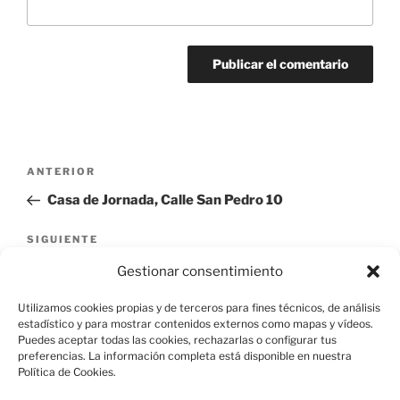
Navegación
Entrada
ANTERIOR
de
anterior:
Casa de Jornada, Calle San Pedro 10
entradas
Siguiente
SIGUIENTE
entrada
Casa de D. Felipe Díaz Bamonte
Gestionar consentimiento
Utilizamos cookies propias y de terceros para fines técnicos, de análisis
estadístico y para mostrar contenidos externos como mapas y vídeos.
Puedes aceptar todas las cookies, rechazarlas o configurar tus
preferencias. La información completa está disponible en nuestra
Política de Cookies.