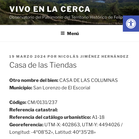
Saltar
VIVO EN LA CERCA
al
Abrir
Observatorio del Patrimonio del Territorio Histórico de Felipe II
contenido
Menú
PUBLICADO
19 MARZO 2024
POR
NICOLÁS JIMÉNEZ HERNÁNDEZ
EL
Casa de las Tiendas
Otro nombre del bien:
CASA DE LAS COLUMNAS
Municipio:
San Lorenzo de El Escorial
Código:
CM/0131/237
Referencia catastral:
Referencia del catálogo urbanístico:
A1-18
Georeferencia:
UTM-X: 402863, UTM-Y: 4494026 /
Longitud: -4º08’52», Latitud: 40º35’28»