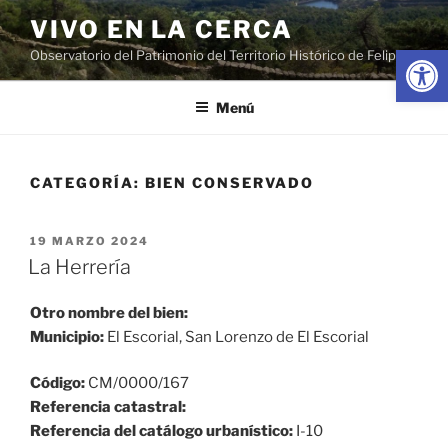
Saltar
VIVO EN LA CERCA
al
Abrir
Observatorio del Patrimonio del Territorio Histórico de Felipe II
contenido
Menú
CATEGORÍA:
BIEN CONSERVADO
PUBLICADO
19 MARZO 2024
EL
La Herrería
Otro nombre del bien:
Municipio:
El Escorial, San Lorenzo de El Escorial
Código:
CM/0000/167
Referencia catastral:
Referencia del catálogo urbanístico:
I-10