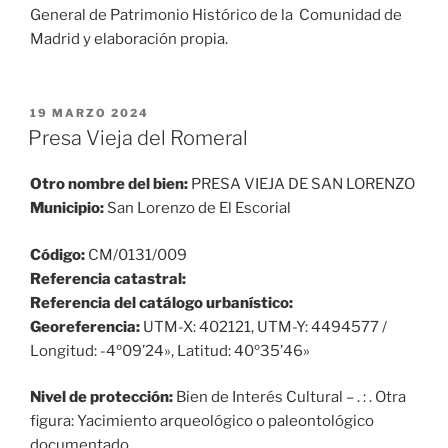
General de Patrimonio Histórico de la Comunidad de
Madrid y elaboración propia.
PUBLICADO
19 MARZO 2024
EL
Presa Vieja del Romeral
Otro nombre del bien:
PRESA VIEJA DE SAN LORENZO
Municipio:
San Lorenzo de El Escorial
Código:
CM/0131/009
Referencia catastral:
Referencia del catálogo urbanístico:
Georeferencia:
UTM-X: 402121, UTM-Y: 4494577 /
Longitud: -4º09’24», Latitud: 40º35’46»
Nivel de protección:
Bien de Interés Cultural – . : . Otra
figura: Yacimiento arqueológico o paleontológico
documentado