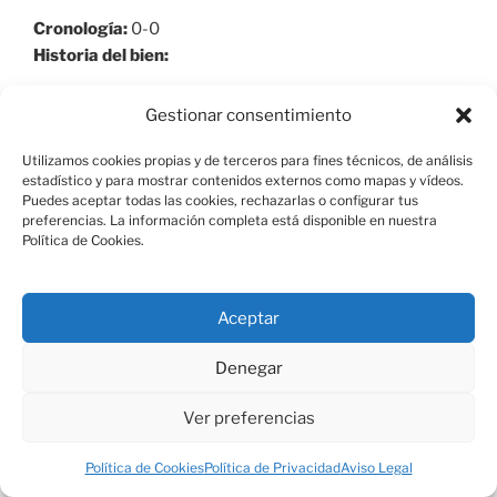
Cronología:
0-0
Historia del bien:
Descripción general:
CARLOS III AUTORIZÓ EDIFICAR
Gestionar consentimiento
EN EL REAL SITIO, LO QUE PROVOCÓ UN AUMENTO DE
LA POBLACIÓN, RESULTANDO INSUFIEIENTE LA
Utilizamos cookies propias y de terceros para fines técnicos, de análisis
estadístico y para mostrar contenidos externos como mapas y vídeos.
DOTACIÓN DE AGUA A TRAVÉS DEL ANTIGUO
Puedes aceptar todas las cookies, rechazarlas o configurar tus
SISTEMA DE ABASTECIMIENTO DEL CANAL DE EL
preferencias. La información completa está disponible en nuestra
ESCORIAL. PARA RESOLVER EL PROBLEMA DE
Política de Cookies.
AUMENTO DE LA DEMANDA DE AGUA SE
CONSTRUYEN ENTRE 1770 Y 1780 DOS PRESAS: LA
Aceptar
PRESA VIEJA DEL ROMERAL (O PRESA DE SAN
LORENZO) Y LA PRESA DEL INFANTE. SE DESCONOCE
Denegar
EL AUTOR DEL PROYECTO DE AMBAS PRESAS PERO
LA MAYORÍA DE LOS AUTORES LAS ATRIBUYEN A
Ver preferencias
JUAN DE VILLANUEVA. INFRAESTRUCTURA DEL
CANAL DE EL ESCORIAL (VER DOCUMENTACIÓN
Política de Cookies
Política de Privacidad
Aviso Legal
ADJUNTA).