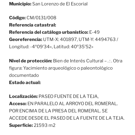
Municipio:
San Lorenzo de El Escorial
Código:
CM/0131/008
Referencia catastral:
Referencia del catálogo urbanístico:
E-49
Georeferencia:
UTM-X: 401897, UTM-Y: 4494763 /
Longitud: -4º09’34», Latitud: 40º35’52»
Nivel de protección:
Bien de Interés Cultural – . : . Otra
figura: Yacimiento arqueológico o paleontológico
documentado
Estado actual:
Localización:
PASEO FUENTE DE LA TEJA,
Acceso:
EN PARALELO AL ARROYO DEL ROMERAL.
POR ENCIMA DE LA PRESA DEL ROMERAL. SE
ACCEDE DESDE EL PASEO DE LA FUENTE DE LA TEJA.
Superficie:
21593 m2