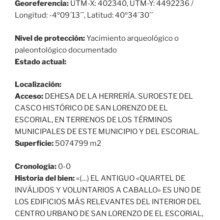
Georeferencia:
UTM-X: 402340, UTM-Y: 4492236 /
Longitud: -4º09´13´´, Latitud: 40º34´30´´
Nivel de protección:
Yacimiento arqueológico o
paleontológico documentado
Estado actual:
Localización:
Acceso:
DEHESA DE LA HERRERÍA. SUROESTE DEL
CASCO HISTÓRICO DE SAN LORENZO DE EL
ESCORIAL, EN TERRENOS DE LOS TÉRMINOS
MUNICIPALES DE ESTE MUNICIPIO Y DEL ESCORIAL.
Superficie:
5074799 m2
Cronología:
0-0
Historia del bien:
«(…) EL ANTIGUO «QUARTEL DE
INVÁLIDOS Y VOLUNTARIOS A CABALLO» ES UNO DE
LOS EDIFICIOS MÁS RELEVANTES DEL INTERIOR DEL
CENTRO URBANO DE SAN LORENZO DE EL ESCORIAL,