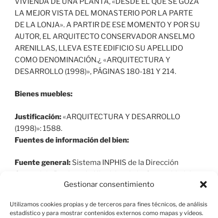
VIVIENDA DE UNA PLANTA, «DESDE EL QUE SE GOZA
LA MEJOR VISTA DEL MONASTERIO POR LA PARTE
DE LA LONJA». A PARTIR DE ESE MOMENTO Y POR SU
AUTOR, EL ARQUITECTO CONSERVADOR ANSELMO
ARENILLAS, LLEVA ESTE EDIFICIO SU APELLIDO
COMO DENOMINACIÓN.¿ «ARQUITECTURA Y
DESARROLLO (1998)», PÁGINAS 180-181 Y 214.
Bienes muebles:
Justificación:
«ARQUITECTURA Y DESARROLLO
(1998)»: 1588.
Fuentes de información del bien:
Fuente general:
Sistema INPHIS de la Dirección
General de Patrimonio Histórico de la Comunidad de
Gestionar consentimiento
Madrid y elaboración propia.
Utilizamos cookies propias y de terceros para fines técnicos, de análisis
estadístico y para mostrar contenidos externos como mapas y vídeos.