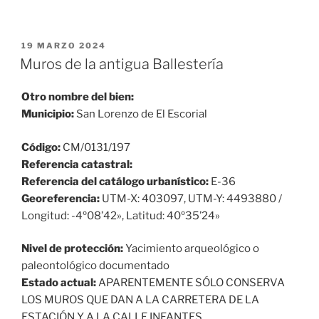
PUBLICADO
19 MARZO 2024
EL
Muros de la antigua Ballestería
Otro nombre del bien:
Municipio:
San Lorenzo de El Escorial
Código:
CM/0131/197
Referencia catastral:
Referencia del catálogo urbanístico:
E-36
Georeferencia:
UTM-X: 403097, UTM-Y: 4493880 /
Longitud: -4º08’42», Latitud: 40º35’24»
Nivel de protección:
Yacimiento arqueológico o
paleontológico documentado
Estado actual:
APARENTEMENTE SÓLO CONSERVA
LOS MUROS QUE DAN A LA CARRETERA DE LA
ESTACIÓN Y A LA CALLE INFANTES.