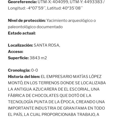
Georeferencia:
UTM-X: 404099, UTM-Y: 4493383 /
Longitud: -4º07´59´´, Latitud: 40º35´08´´
Nivel de protección:
Yacimiento arqueológico o
paleontológico documentado
Estado actual:
Localización:
SANTA ROSA,
Acceso:
Superficie:
3843 m2
Cronología:
0-0
Historia del bien:
EL EMPRESARIO MATÍAS LÓPEZ
MONTÓ, EN LOS TERRENOS DONDE SE LOCALIZABA
LA ANTIGUA AZUCARERA DE EL ESCORIAL, UNA
FÁBRICA DE CHOCOLATES QUE DOTÓ DE LA
TECNOLOGÍA PUNTA DE LA ÉPOCA, CREANDO UNA
IMPORTANTE INDUSTRIA DE GRAN FAMA EN TODO
EL PAÍS, LA CUAL PROPORCIONABA TRABAJO, A