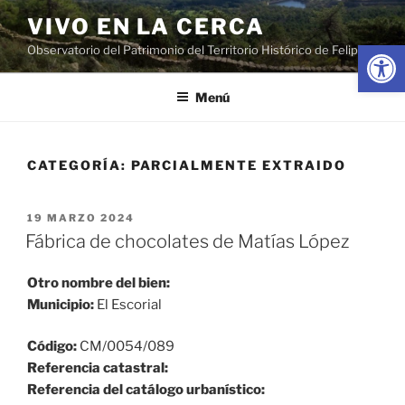
Saltar
VIVO EN LA CERCA
al
Abrir
Observatorio del Patrimonio del Territorio Histórico de Felipe II
contenido
Menú
CATEGORÍA:
PARCIALMENTE EXTRAIDO
PUBLICADO
19 MARZO 2024
EL
Fábrica de chocolates de Matías López
Otro nombre del bien:
Municipio:
El Escorial
Código:
CM/0054/089
Referencia catastral:
Referencia del catálogo urbanístico: