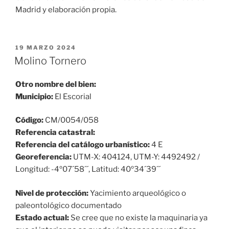
Madrid y elaboración propia.
PUBLICADO
19 MARZO 2024
EL
Molino Tornero
Otro nombre del bien:
Municipio:
El Escorial
Código:
CM/0054/058
Referencia catastral:
Referencia del catálogo urbanístico:
4 E
Georeferencia:
UTM-X: 404124, UTM-Y: 4492492 /
Longitud: -4º07´58´´, Latitud: 40º34´39´´
Nivel de protección:
Yacimiento arqueológico o
paleontológico documentado
Estado actual:
Se cree que no existe la maquinaria ya