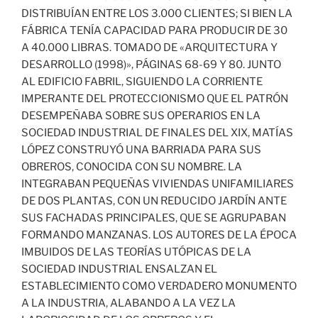
DISTRIBUÍAN ENTRE LOS 3.000 CLIENTES; SI BIEN LA
FÁBRICA TENÍA CAPACIDAD PARA PRODUCIR DE 30
A 40.000 LIBRAS. TOMADO DE «ARQUITECTURA Y
DESARROLLO (1998)», PÁGINAS 68-69 Y 80. JUNTO
AL EDIFICIO FABRIL, SIGUIENDO LA CORRIENTE
IMPERANTE DEL PROTECCIONISMO QUE EL PATRÓN
DESEMPEÑABA SOBRE SUS OPERARIOS EN LA
SOCIEDAD INDUSTRIAL DE FINALES DEL XIX, MATÍAS
LÓPEZ CONSTRUYÓ UNA BARRIADA PARA SUS
OBREROS, CONOCIDA CON SU NOMBRE. LA
INTEGRABAN PEQUEÑAS VIVIENDAS UNIFAMILIARES
DE DOS PLANTAS, CON UN REDUCIDO JARDÍN ANTE
SUS FACHADAS PRINCIPALES, QUE SE AGRUPABAN
FORMANDO MANZANAS. LOS AUTORES DE LA ÉPOCA
IMBUIDOS DE LAS TEORÍAS UTÓPICAS DE LA
SOCIEDAD INDUSTRIAL ENSALZAN EL
ESTABLECIMIENTO COMO VERDADERO MONUMENTO
A LA INDUSTRIA, ALABANDO A LA VEZ LA