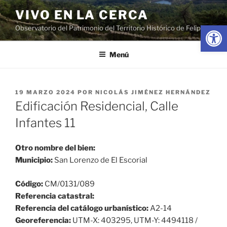
Saltar
VIVO EN LA CERCA
al
Abrir
Observatorio del Patrimonio del Territorio Histórico de Felipe II
contenido
Menú
PUBLICADO
19 MARZO 2024
POR
NICOLÁS JIMÉNEZ HERNÁNDEZ
EL
Edificación Residencial, Calle
Infantes 11
Otro nombre del bien:
Municipio:
San Lorenzo de El Escorial
Código:
CM/0131/089
Referencia catastral:
Referencia del catálogo urbanístico:
A2-14
Georeferencia:
UTM-X: 403295, UTM-Y: 4494118 /