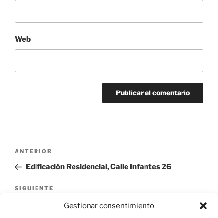
Web
Navegación
Entrada
ANTERIOR
de
anterior:
Edificación Residencial, Calle Infantes 26
entradas
Siguiente
SIGUIENTE
entrada
Edificación Residencial, Calle Infantes 6
Gestionar consentimiento