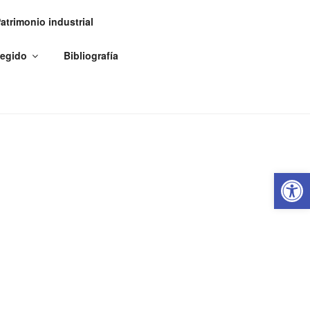
atrimonio industrial
tegido
Bibliografía
Abrir 