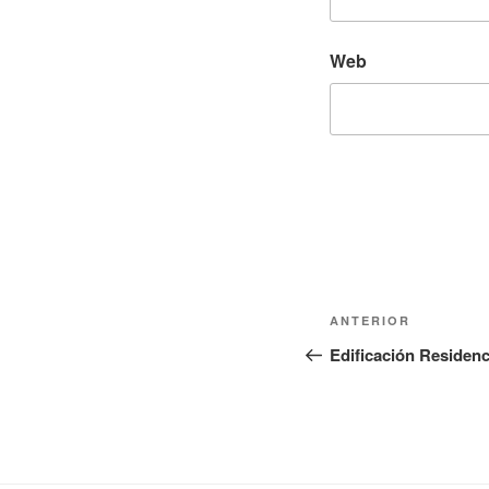
Web
Navegación
Entrada
ANTERIOR
de
anterior:
Edificación Residenc
entradas