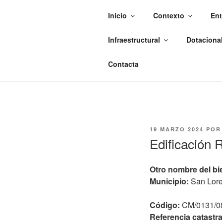
Saltar
Inicio
Contexto
Ent
al
VIVO EN L
contenido
Infraestructural
Dotaciona
Observatorio del Patrimonio del T
Contacta
PUBLICADO
19 MARZO 2024
PO
EL
Edificación R
Otro nombre del bi
Municipio:
San Lore
Código:
CM/0131/0
Referencia catastra