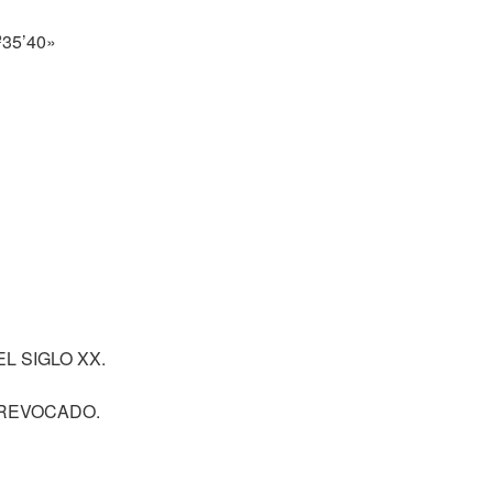
º35’40»
L SIGLO XX.
 REVOCADO.