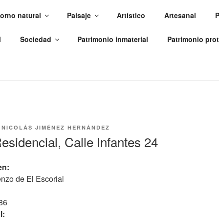
orno natural
Paisaje
Artístico
Artesanal
P
A CERCA
l
Sociedad
Patrimonio inmaterial
Patrimonio pro
erritorio Histórico de Felipe II
R
NICOLÁS JIMÉNEZ HERNÁNDEZ
esidencial, Calle Infantes 24
en:
nzo de El Escorial
86
l: