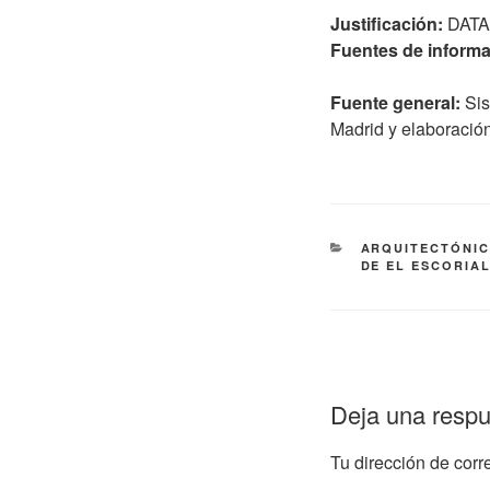
Justificación:
DATA
Fuentes de informa
Fuente general:
Sis
Madrid y elaboración
CATEGORÍAS
ARQUITECTÓNI
DE EL ESCORIA
Deja una resp
Tu dirección de corr