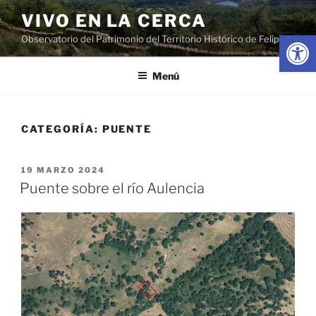
Saltar
VIVO EN LA CERCA
al
Abrir
Observatorio del Patrimonio del Territorio Histórico de Felipe II
contenido
Menú
CATEGORÍA:
PUENTE
PUBLICADO
19 MARZO 2024
EL
Puente sobre el río Aulencia