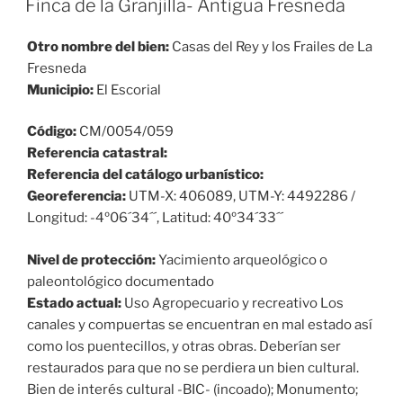
Finca de la Granjilla- Antigua Fresneda
Otro nombre del bien:
Casas del Rey y los Frailes de La
Fresneda
Municipio:
El Escorial
Código:
CM/0054/059
Referencia catastral:
Referencia del catálogo urbanístico:
Georeferencia:
UTM-X: 406089, UTM-Y: 4492286 /
Longitud: -4º06´34´´, Latitud: 40º34´33´´
Nivel de protección:
Yacimiento arqueológico o
paleontológico documentado
Estado actual:
Uso Agropecuario y recreativo Los
canales y compuertas se encuentran en mal estado así
como los puentecillos, y otras obras. Deberían ser
restaurados para que no se perdiera un bien cultural.
Bien de interés cultural -BIC- (incoado); Monumento;