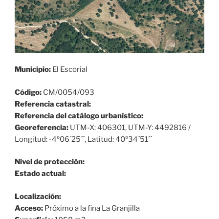
Municipio:
El Escorial
Código:
CM/0054/093
Referencia catastral:
Referencia del catálogo urbanístico:
Georeferencia:
UTM-X: 406301, UTM-Y: 4492816 /
Longitud: -4º06´25´´, Latitud: 40º34´51´´
Nivel de protección:
Estado actual:
Localización:
Acceso:
Próximo a la fina La Granjilla