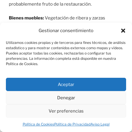
probablemente fruto de la restauración.
Bienes muebles:
Vegetación de ribera y zarzas
Gestionar consentimiento
Justificación:
Por su tipologia parece tratarse de un
puente del S XVIII aunque no se ha encontrado ninguna
Utilizamos cookies propias y de terceros para fines técnicos, de análisis
fuente, según el catalogo de bienes protegidos se trata
estadístico y para mostrar contenidos externos como mapas y vídeos.
de un puente romano-medieval.
Puedes aceptar todas las cookies, rechazarlas o configurar tus
preferencias. La información completa está disponible en nuestra
Fuentes de información del bien:
Fuentes
Política de Cookies.
cartográficas: Cartografía Militar de España 18-21
Escala: 1:50.000 San Lorenzo de El Escorial, mapa
general serie L.
Aceptar
Fuente general:
Sistema INPHIS de la Dirección
Denegar
General de Patrimonio Histórico de la Comunidad de
Madrid y elaboración propia.
Ver preferencias
Política de Cookies
Política de Privacidad
Aviso Legal
PUBLICADO
19 MARZO 2024