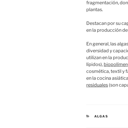
fragmentación, don
plantas.
Destacan por su cap
en la producción de
En general, las alg
diversidad y capaci
utilizan en la produ
lípidos),
biopolímer
cosmética, textil y
en la cocina asiátic
residuales
(son capa
CATEGORÍAS
ALGAS