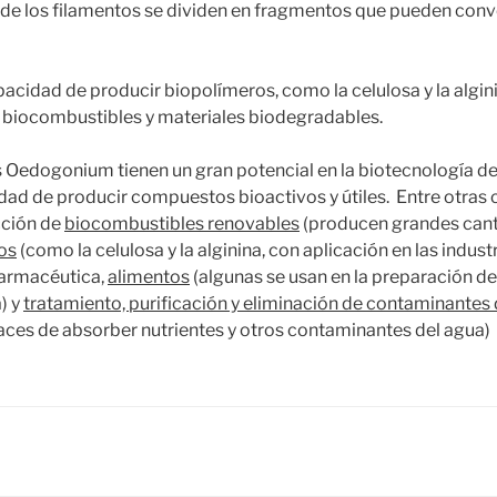
de los filamentos se dividen en fragmentos que pueden conv
acidad de producir biopolímeros, como la celulosa y la algini
 biocombustibles y materiales biodegradables.
as Oedogonium tienen un gran potencial en la biotecnología d
dad de producir compuestos bioactivos y útiles. Entre otras 
cción de
biocombustibles renovables
(producen grandes cant
os
(como la celulosa y la alginina, con aplicación en las indust
 farmacéutica,
alimentos
(algunas se usan en la preparación d
a) y
tratamiento, purificación y eliminación de contaminantes 
ces de absorber nutrientes y otros contaminantes del agua)