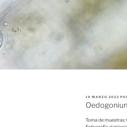
PUBLICADO
19 MARZO 2023
PO
EL
Oedogoniu
Toma de muestras: 
Fotografía al micro