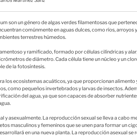
Carlos Martínez Sanz
um son un género de algas verdes filamentosas que pertenec
ncuentran comúnmente en aguas dulces, como ríos, arroyos y
mbientes terrestres húmedos.
lamentoso y ramificado, formado por células cilíndricas y al
icrómetros de diámetro. Cada célula tiene un núcleo y un cloro
e de la fotosíntesis.
a los ecosistemas acuáticos, ya que proporcionan alimento y
os, como pequeños invertebrados y larvas de insectos. Adem
rificación del agua, ya que son capaces de absorber nutriente
agua.
l y asexualmente. La reproducción sexual se lleva a cabo me
tos masculinos y femeninos que se unen para formar un cigo
sarrollará en una nueva planta. La reproducción asexual se re