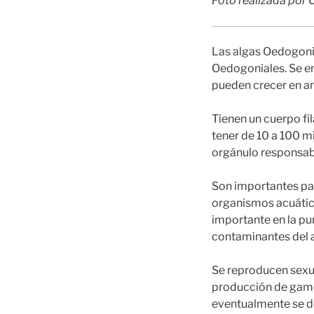
Foto realizada por 
Las algas Oedogoni
Oedogoniales. Se e
pueden crecer en a
Tienen un cuerpo fi
tener de 10 a 100 m
orgánulo responsabl
Son importantes par
organismos acuátic
importante en la pu
contaminantes del 
Se reproducen sexua
producción de game
eventualmente se de