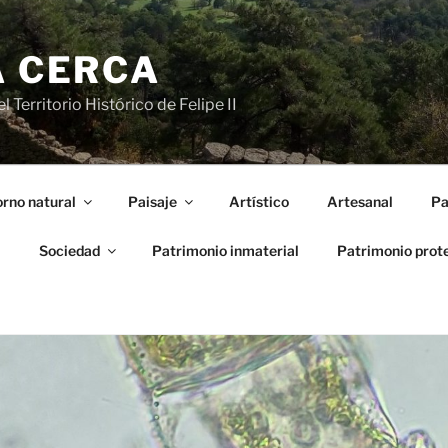
A CERCA
 Territorio Histórico de Felipe II
rno natural
Paisaje
Artístico
Artesanal
Pa
l
Sociedad
Patrimonio inmaterial
Patrimonio prot