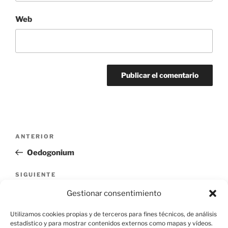
Web
Navegación
Entrada
ANTERIOR
de
anterior:
Oedogonium
entradas
Siguiente
SIGUIENTE
entrada
Zygnema
Gestionar consentimiento
Utilizamos cookies propias y de terceros para fines técnicos, de análisis
estadístico y para mostrar contenidos externos como mapas y vídeos.