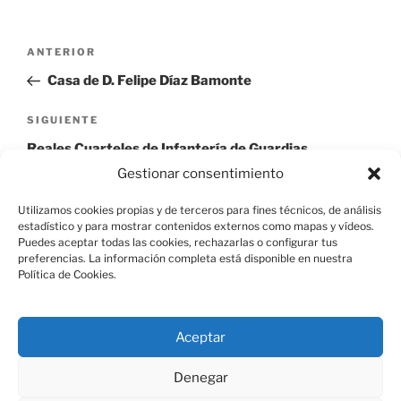
Navegación
Entrada
ANTERIOR
de
anterior:
Casa de D. Felipe Díaz Bamonte
entradas
Siguiente
SIGUIENTE
entrada
Reales Cuarteles de Infantería de Guardias
Españolas, Valonas
Gestionar consentimiento
Utilizamos cookies propias y de terceros para fines técnicos, de análisis
estadístico y para mostrar contenidos externos como mapas y vídeos.
Puedes aceptar todas las cookies, rechazarlas o configurar tus
preferencias. La información completa está disponible en nuestra
Política de Cookies.
Aviso Legal
Aceptar
Política de Cookies
Denegar