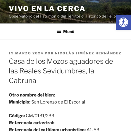
Saltar
VIVO EN LA CERCA
al
Abrir
Observatorio del Patrimonio del Territorio Histórico de Felipe II
contenido
Menú
PUBLICADO
19 MARZO 2024
POR
NICOLÁS JIMÉNEZ HERNÁNDEZ
EL
Casa de los Mozos aguadores de
las Reales Sevidumbres, la
Cabruna
Otro nombre del bien:
Municipio:
San Lorenzo de El Escorial
Código:
CM/0131/239
Referencia catastral:
Referencia del catálogo urbanístico:
A1-53