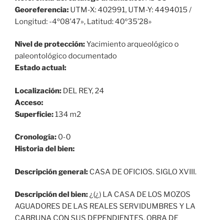
Georeferencia:
UTM-X: 402991, UTM-Y: 4494015 /
Longitud: -4º08’47», Latitud: 40º35’28»
Nivel de protección:
Yacimiento arqueológico o
paleontológico documentado
Estado actual:
Localización:
DEL REY, 24
Acceso:
Superficie:
134 m2
Cronología:
0-0
Historia del bien:
Descripción general:
CASA DE OFICIOS. SIGLO XVIII.
Descripción del bien:
¿(¿) LA CASA DE LOS MOZOS
AGUADORES DE LAS REALES SERVIDUMBRES Y LA
CABRUNA CON SUS DEPENDIENTES, OBRA DE