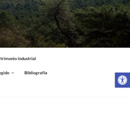
trimonio industrial
Abrir
egido
Bibliografía