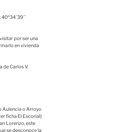
: 40º34´39´´
visitar por ser una
rmarlo en vivienda
a de Carlos V.
o Aulencia o Arroyo
r ficha El Escorial)
San Lorenzo, este
que se desconoce la