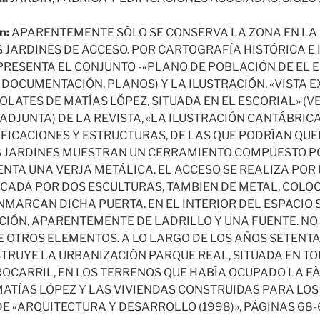
n:
APARENTEMENTE SÓLO SE CONSERVA LA ZONA EN LA 
 JARDINES DE ACCESO. POR CARTOGRAFÍA HISTÓRICA E 
EPRESENTA EL CONJUNTO -«PLANO DE POBLACIÓN DE EL 
R DOCUMENTACIÓN, PLANOS) Y LA ILUSTRACIÓN, «VISTA E
LATES DE MATÍAS LÓPEZ, SITUADA EN EL ESCORIAL» (V
JUNTA) DE LA REVISTA, «LA ILUSTRACIÓN CANTÁBRICA»
IFICACIONES Y ESTRUCTURAS, DE LAS QUE PODRÍAN QUE
OS JARDINES MUESTRAN UN CERRAMIENTO COMPUESTO P
ENTA UNA VERJA METÁLICA. EL ACCESO SE REALIZA POR
ADA POR DOS ESCULTURAS, TAMBIEN DE METAL, COLO
MARCAN DICHA PUERTA. EN EL INTERIOR DEL ESPACIO 
CIÓN, APARENTEMENTE DE LADRILLO Y UNA FUENTE. NO
 OTROS ELEMENTOS. A LO LARGO DE LOS AÑOS SETENTA
STRUYE LA URBANIZACIÓN PARQUE REAL, SITUADA EN TO
ROCARRIL, EN LOS TERRENOS QUE HABÍA OCUPADO LA F
ATÍAS LÓPEZ Y LAS VIVIENDAS CONSTRUIDAS PARA LOS
 «ARQUITECTURA Y DESARROLLO (1998)», PÁGINAS 68-6