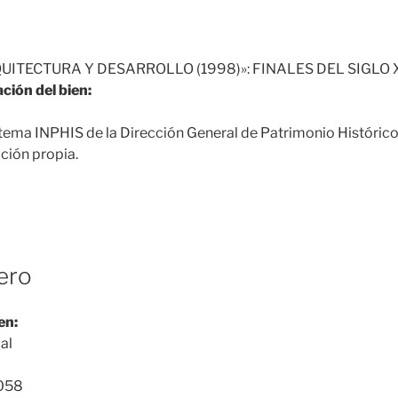
UITECTURA Y DESARROLLO (1998)»: FINALES DEL SIGLO X
ción del bien:
tema INPHIS de la Dirección General de Patrimonio Históric
ción propia.
ero
en:
al
058