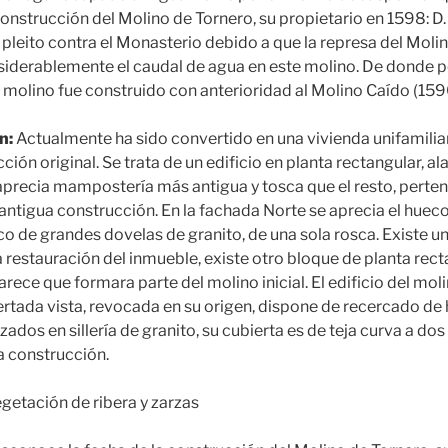
construcción del Molino de Tornero, su propietario en 1598: D
leito contra el Monasterio debido a que la represa del Molin
nsiderablemente el caudal de agua en este molino. De donde
molino fue construido con anterioridad al Molino Caído (159
n:
Actualmente ha sido convertido en una vivienda unifamilia
ción original. Se trata de un edificio en planta rectangular, al
e aprecia mampostería más antigua y tosca que el resto, perte
antigua construcción. En la fachada Norte se aprecia el hueco
o de grandes dovelas de granito, de una sola rosca. Existe un
a restauración del inmueble, existe otro bloque de planta rec
rece que formara parte del molino inicial. El edificio del mol
ada vista, revocada en su origen, dispone de recercado de 
izados en sillería de granito, su cubierta es de teja curva a d
 construcción.
getación de ribera y zarzas