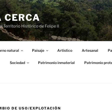
A CERCA
 Territorio Histórico de Felipe II
rno natural
Paisaje
Artístico
Artesanal
Pa
l
Sociedad
Patrimonio inmaterial
Patrimonio prot
MBIO DE USO/EXPLOTACIÓN