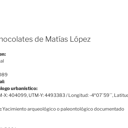
chocolates de Matías López
en:
al
089
al:
álogo urbanístico:
-X: 404099, UTM-Y: 4493383 / Longitud: -4º07´59´´, Latitu
:
Yacimiento arqueológico o paleontológico documentado