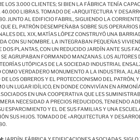
E LOS 3.000 CLIENTES; SI BIEN LA FÁBRICA TENÍA CAP
 40.000 LIBRAS. TOMADO DE «ARQUITECTURA Y DESARRO
80. JUNTO AL EDIFICIO FABRIL, SIGUIENDO LA CORRIEN
QUE EL PATRÓN DESEMPEÑABA SOBRE SUS OPERARIOS 
INALES DEL XIX, MATÍAS LÓPEZ CONSTRUYÓ UNA BARRIA
DA CON SU NOMBRE. LA INTEGRABAN PEQUEÑAS VIVIEN
E DOS PLANTAS, CON UN REDUCIDO JARDÍN ANTE SUS F
E SE AGRUPABAN FORMANDO MANZANAS. LOS AUTORES 
 TEORÍAS UTÓPICAS DE LA SOCIEDAD INDUSTRIAL ENSAL
 COMO VERDADERO MONUMENTO A LA INDUSTRIA, ALAB
 DE LOS OBREROS Y EL PROTECCIONISMO DEL PATRÓN, 
O UN LUGAR IDÍLICO, EN DONDE CONVIVÍAN EN ARMONÍ
SOCIADOS EN UNA COOPERATIVA QUE LES SUMINISTRA
IMERA NECESIDAD A PRECIOS REDUCIDOS, TENIENDO A
SU ESPARCIMIENTO Y EL DE SUS FAMILIAS Y UNA ESCUE
ÓN SUS HIJOS. TOMADO DE «ARQUITECTURA Y DESARROLL
80.
l:
JARDÍN, FÁBRICA Y EDIFICACIONES ASOCIADAS. SIGLO 