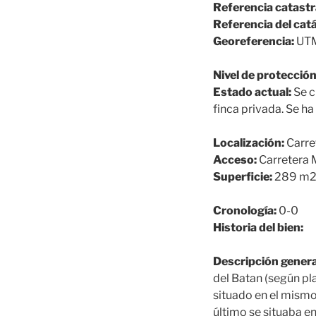
Referencia catastr
Referencia del cat
Georeferencia:
UTM
Nivel de protección
Estado actual:
Se c
finca privada. Se h
Localización:
Carre
Acceso:
Carretera M
Superficie:
289 m
Cronología:
0-0
Historia del bien:
Descripción genera
del Batan (según pla
situado en el mismo
último se situaba e