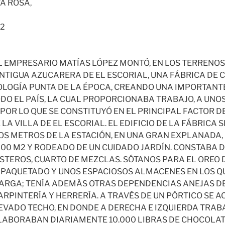
A ROSA,
2
L EMPRESARIO MATÍAS LÓPEZ MONTÓ, EN LOS TERRENOS
NTIGUA AZUCARERA DE EL ESCORIAL, UNA FÁBRICA DE
OLOGÍA PUNTA DE LA ÉPOCA, CREANDO UNA IMPORTANTE
DO EL PAÍS, LA CUAL PROPORCIONABA TRABAJO, A UNO
 POR LO QUE SE CONSTITUYÓ EN EL PRINCIPAL FACTOR D
A VILLA DE EL ESCORIAL. EL EDIFICIO DE LA FÁBRICA
OS METROS DE LA ESTACIÓN, EN UNA GRAN EXPLANADA
000 M2 Y RODEADO DE UN CUIDADO JARDÍN. CONSTABA D
STEROS, CUARTO DE MEZCLAS. SÓTANOS PARA EL OREO 
PAQUETADO Y UNOS ESPACIOSOS ALMACENES EN LOS Q
ARGA; TENÍA ADEMÁS OTRAS DEPENDENCIAS ANEJAS D
RPINTERÍA Y HERRERÍA. A TRAVÉS DE UN PÓRTICO SE A
EVADO TECHO, EN DONDE A DERECHA E IZQUIERDA TRA
LABORABAN DIARIAMENTE 10.000 LIBRAS DE CHOCOLAT