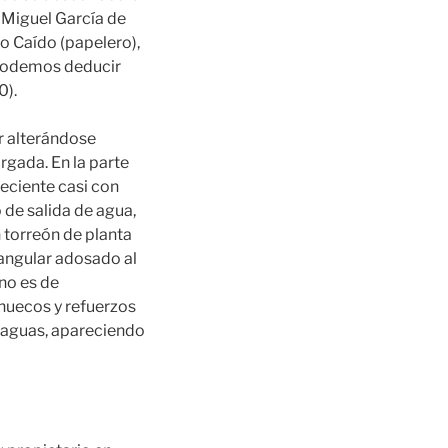
. Miguel García de
o Caído (papelero),
 podemos deducir
0).
r alterándose
argada. En la parte
neciente casi con
 de salida de agua,
 torreón de planta
tangular adosado al
ino es de
huecos y refuerzos
os aguas, apareciendo