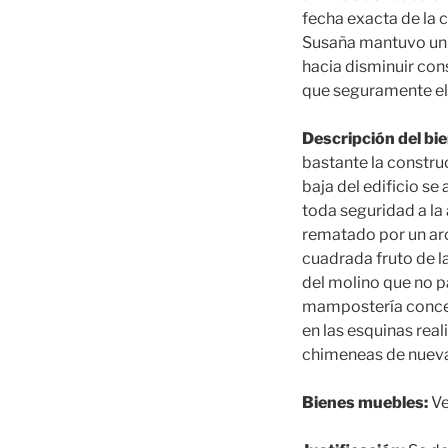
fecha exacta de la 
Susaña mantuvo un p
hacia disminuir co
que seguramente el 
Descripción del bie
bastante la construc
baja del edificio s
toda seguridad a la 
rematado por un arc
cuadrada fruto de l
del molino que no pa
mampostería concert
en las esquinas real
chimeneas de nueva
Bienes muebles:
Ve