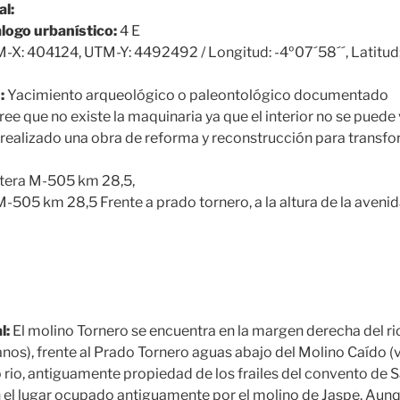
al:
álogo urbanístico:
4 E
-X: 404124, UTM-Y: 4492492 / Longitud: -4º07´58´´, Latitud
:
Yacimiento arqueológico o paleontológico documentado
ree que no existe la maquinaria ya que el interior no se puede 
a realizado una obra de reforma y reconstrucción para transfo
tera M-505 km 28,5,
-505 km 28,5 Frente a prado tornero, a la altura de la avenid
2
l:
El molino Tornero se encuentra en la margen derecha del ri
nos), frente al Prado Tornero aguas abajo del Molino Caído (ve
 rio, antiguamente propiedad de los frailes del convento de 
n el lugar ocupado antiguamente por el molino de Jaspe. Aun