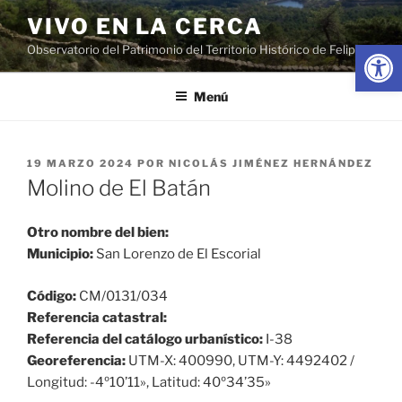
Saltar
VIVO EN LA CERCA
al
Abrir
Observatorio del Patrimonio del Territorio Histórico de Felipe II
contenido
Menú
PUBLICADO
19 MARZO 2024
POR
NICOLÁS JIMÉNEZ HERNÁNDEZ
EL
Molino de El Batán
Otro nombre del bien:
Municipio:
San Lorenzo de El Escorial
Código:
CM/0131/034
Referencia catastral:
Referencia del catálogo urbanístico:
I-38
Georeferencia:
UTM-X: 400990, UTM-Y: 4492402 /
Longitud: -4º10’11», Latitud: 40º34’35»