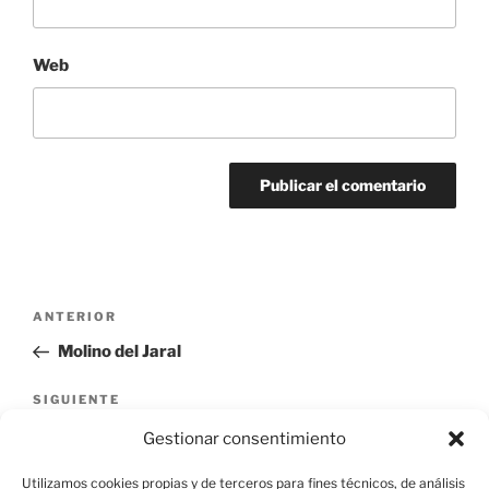
Web
Navegación
Entrada
ANTERIOR
de
anterior:
Molino del Jaral
entradas
Siguiente
SIGUIENTE
entrada
Matadero comarcal
Gestionar consentimiento
Utilizamos cookies propias y de terceros para fines técnicos, de análisis