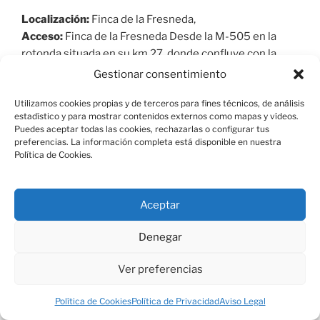
Localización:
Finca de la Fresneda,
Acceso:
Finca de la Fresneda Desde la M-505 en la
rotonda situada en su km 27, donde confluye con la
Avenida de la Constitución y la Avenida Felipe II. Se
Gestionar consentimiento
toma el camino de arena denominado Camino Real de
Utilizamos cookies propias y de terceros para fines técnicos, de análisis
Madrid paralelo a la M-505 en dirección sureste.
estadístico y para mostrar contenidos externos como mapas y vídeos.
Actualmente se encuentra cerrado por una valla que
Puedes aceptar todas las cookies, rechazarlas o configurar tus
impide el paso con un cartel de propiedad privada,
preferencias. La información completa está disponible en nuestra
Política de Cookies.
aunque se trata de una vía pecuaria, se cree que ha sido
cerrado por los propietarios ilegalmente. Se continúa
por el camino durante 200 m. Se atraviesa una puerta y
Aceptar
se sigue durante 1,1 km hasta llegar al estanque junto a
la casa. En la bifurcación de caminos continuar por el
Denegar
camino de la izquierda unos 50 m.
Superficie:
1394 m2
Ver preferencias
Cronología:
1563-1569
Política de Cookies
Política de Privacidad
Aviso Legal
Historia del bien: