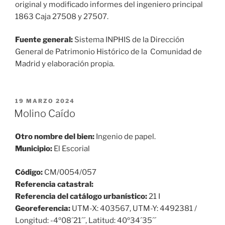
original y modificado informes del ingeniero principal
1863 Caja 27508 y 27507.
Fuente general:
Sistema INPHIS de la Dirección
General de Patrimonio Histórico de la Comunidad de
Madrid y elaboración propia.
PUBLICADO
19 MARZO 2024
EL
Molino Caído
Otro nombre del bien:
Ingenio de papel.
Municipio:
El Escorial
Código:
CM/0054/057
Referencia catastral:
Referencia del catálogo urbanístico:
21 I
Georeferencia:
UTM-X: 403567, UTM-Y: 4492381 /
Longitud: -4º08´21´´, Latitud: 40º34´35´´