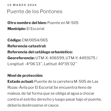
PUBLICADO
19 MARZO 2024
EL
Puente de los Pontones
Otro nombre del bien:
Puente en M-505
Municipio:
El Escorial
Código:
CM/0054/065
Referencia catastral:
Referencia del catálogo urbanístico:
Georeferencia:
UTM-X: 406599, UTM-Y: 4493175 /
Longitud: -4º06´13´´, Latitud: 40º35´02´´
Nivel de protección:
Estado actual:
Puente de la carretera M-505 de Las
Rozas-Ávila por El Escorial Se encuentra lleno de
maleza, de tal forma que se obliga al agua a chocar
contra el estribo derecho y luego pasar bajo el puente,
debería desbrozarse el cauce.