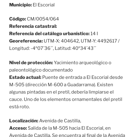
Municipio:
El Escorial
Código:
CM/0054/064
Referencia catastral:
Referencia del catálogo urbanístico:
14 I
Georeferencia:
UTM-X: 404642, UTM-Y: 4492617 /
Longitud: -4º07´36´´, Latitud: 40º34´43´´
Nivel de protección:
Yacimiento arqueológico o
paleontológico documentado
Estado actual:
Puente de entrada a El Escorial desde
M-505 (dirección M-600 a Guadarrama). Existen
algunas pintadas en el pretil, debería limpiarse el
cauce. Uno de los elementos ornamentales del pretil
está roto.
Localización:
Avenida de Castilla,
Acceso:
Salida de la M-505 hacia El Escorial, en
Avenida de Castilla. Se encuentra al final de la Avenida