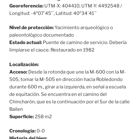
Georeferencia:
UTM-X: 404410, UTM-Y: 4492548 /
Longitud: -4º07´45´´, Latitud: 40º34´41´´
Nivel de protección:
Yacimiento arqueológico o
paleontológico documentado
Estado actual:
Puente de camino de servicio. Debería
limpiarse el cauce. Restaurado en 1982
Localización:
Acceso:
Desde la rotonda que une la M-600 con la M-
505, tomar la M-505 en dirección hacia Robledondo
durante 600 m., girar a la izquierda, en señal a escuela
de equitación. Se encuentra en el camino del
Chincharón, que es la continuación por el Sur de la calle
Bailen
Superficie:
258 m2
Cronología:
0-0
Historia del bien: