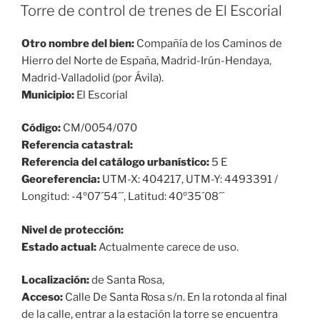
EL
Torre de control de trenes de El Escorial
Otro nombre del bien:
Compañía de los Caminos de
Hierro del Norte de España, Madrid-Irún-Hendaya,
Madrid-Valladolid (por Ávila).
Municipio:
El Escorial
Código:
CM/0054/070
Referencia catastral:
Referencia del catálogo urbanístico:
5 E
Georeferencia:
UTM-X: 404217, UTM-Y: 4493391 /
Longitud: -4º07´54´´, Latitud: 40º35´08´´
Nivel de protección:
Estado actual:
Actualmente carece de uso.
Localización:
de Santa Rosa,
Acceso:
Calle De Santa Rosa s/n. En la rotonda al final
de la calle, entrar a la estación la torre se encuentra