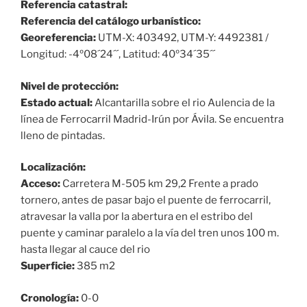
Referencia catastral:
Referencia del catálogo urbanístico:
Georeferencia:
UTM-X: 403492, UTM-Y: 4492381 /
Longitud: -4º08´24´´, Latitud: 40º34´35´´
Nivel de protección:
Estado actual:
Alcantarilla sobre el rio Aulencia de la
línea de Ferrocarril Madrid-Irún por Ávila. Se encuentra
lleno de pintadas.
Localización:
Acceso:
Carretera M-505 km 29,2 Frente a prado
tornero, antes de pasar bajo el puente de ferrocarril,
atravesar la valla por la abertura en el estribo del
puente y caminar paralelo a la vía del tren unos 100 m.
hasta llegar al cauce del rio
Superficie:
385 m2
Cronología:
0-0