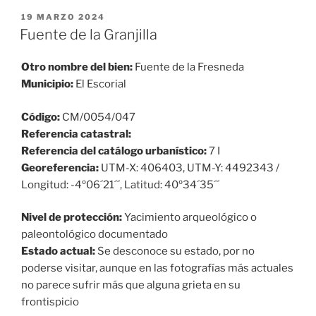
PUBLICADO
19 MARZO 2024
EL
Fuente de la Granjilla
Otro nombre del bien:
Fuente de la Fresneda
Municipio:
El Escorial
Código:
CM/0054/047
Referencia catastral:
Referencia del catálogo urbanístico:
7 I
Georeferencia:
UTM-X: 406403, UTM-Y: 4492343 /
Longitud: -4º06´21´´, Latitud: 40º34´35´´
Nivel de protección:
Yacimiento arqueológico o
paleontológico documentado
Estado actual:
Se desconoce su estado, por no
poderse visitar, aunque en las fotografías más actuales
no parece sufrir más que alguna grieta en su
frontispicio