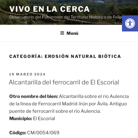
Saltar
VIVO EN LA CERCA
al
Abrir
Observatorio del Patrimonio del Territorio Histórico de Felipe II
contenido
Menú
CATEGORÍA:
EROSIÓN NATURAL BIÓTICA
PUBLICADO
19 MARZO 2024
EL
Alcantarilla del ferrocarril de El Escorial
Otro nombre del bien:
Alcantarilla sobre el rio Aulencia
de la línea de Ferrocarril Madrid-Irún por Ávila. Antiguo
puente de ferrocarril sobre el río Aulencia.
Municipio:
El Escorial
Código:
CM/0054/069