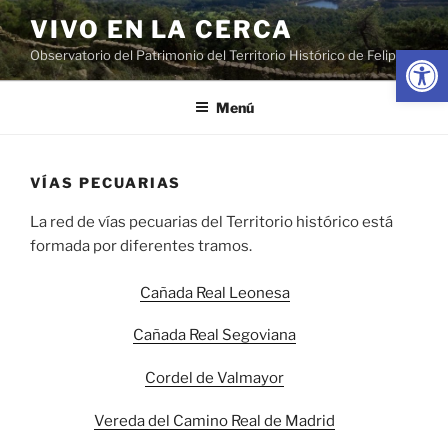
Saltar
VIVO EN LA CERCA
al
Abrir
Observatorio del Patrimonio del Territorio Histórico de Felipe II
contenido
Menú
VÍAS PECUARIAS
La red de vías pecuarias del Territorio histórico está
formada por diferentes tramos.
Cañada Real Leonesa
Cañada Real Segoviana
Cordel de Valmayor
Vereda del Camino Real de Madrid